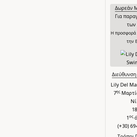
Δωρεάν 
Για παρα
των 
Η προσφορά 
την 
Διεύθυνση
Lily Del M
ης
7
Μαρτίο
Νί
1
ος
1
ό
(+30) 69
Τρόποι