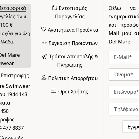
Μεταφορικά
Εντοπισμός
Θέλω να
γγελίες άνω
Παραγγελίας
ενημερωτικ
100 €.
και προσφο
Αγαπημένα Προϊόντα
Mail μου απ
ισχύει για όλη
Del Mare.
Ελλάδα.
Σύγκριση Προϊόντων
Τρόποι Αποστολής &
Πληρωμής
 Επιστροφής
Πολιτική Απορρήτου
are Swimwear
Όροι Χρήσης
υ 1944 143
καια
8450
ροφος
4 477 8837
 Πληρωμής