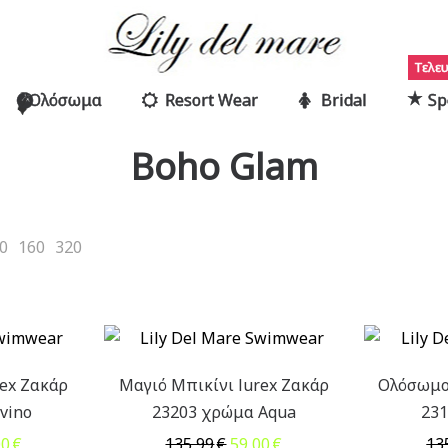
Τελευ
Ολόσωμα
Resort Wear
Bridal
Sp
Boho Glam
0
160
320
rex Ζακάρ
Μαγιό Μπικίνι lurex Ζακάρ
Ολόσωμο 
vino
23203 χρώμα Aqua
231
inal
Η
Original
Η
00
€
135,99
€
59,00
€
13