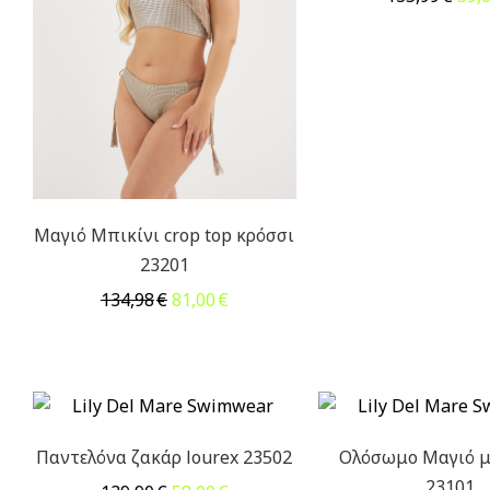
pric
was
135,
Μαγιό Μπικίνι crop top κρόσσι
23201
Original
Η
134,98
€
81,00
€
price
τρέχουσα
was:
τιμή
134,98€.
είναι:
81,00€.
Παντελόνα ζακάρ lourex 23502
Ολόσωμο Μαγιό μ
23101