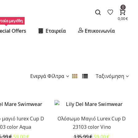
0
0,00
€
ταία μεγέθη
ecial Offers
Εταιρεία
Επικοινωνία
Ενεργά Φίλτρα
Ταξινόμηση
μαγιό lurex Cup D
Ολόσωμο Μαγιό Lurex Cup D
03 color Aqua
23103 color Vino
Original
Η
Original
Η
5,99
€
59,00
€
135,99
€
59,00
€