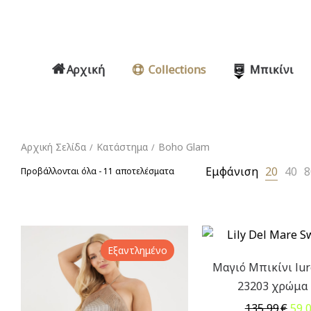
Αρχική
Collections
Μπικίνι
Αρχική Σελίδα
Κατάστημα
Boho Glam
/
/
Εμφάνιση
20
40
8
Sorted
Προβάλλονται όλα - 11 αποτελέσματα
by
price:
high
to
Εξαντλημένο
low
Μαγιό Μπικίνι lu
23203 χρώμα 
Orig
135,99
€
59,