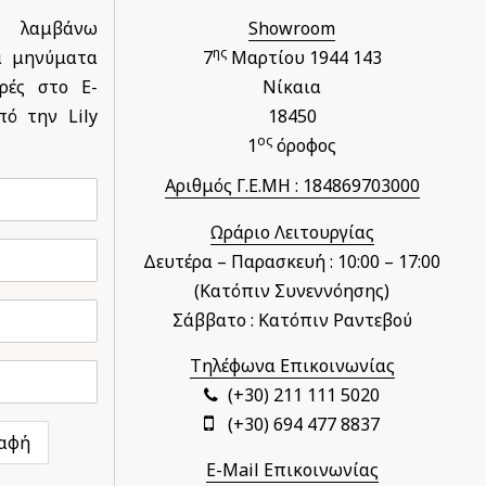
 λαμβάνω
Showroom
ης
ά μηνύματα
7
Μαρτίου 1944 143
ρές στο E-
Νίκαια
ό την Lily
18450
ος
1
όροφος
Αριθμός Γ.Ε.ΜΗ : 184869703000
Ωράριο Λειτουργίας
Δευτέρα – Παρασκευή : 10:00 – 17:00
(Κατόπιν Συνεννόησης)
Σάββατο : Κατόπιν Ραντεβού
Τηλέφωνα Επικοινωνίας
(+30) 211 111 5020
(+30) 694 477 8837
E-Mail Επικοινωνίας