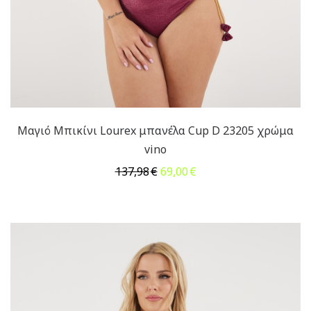
Μαγιό Μπικίνι Lourex μπανέλα Cup D 23205 χρώμα
vino
Original
Η
137,98
€
69,00
€
price
τρέχουσα
was:
τιμή
137,98€.
είναι:
69,00€.