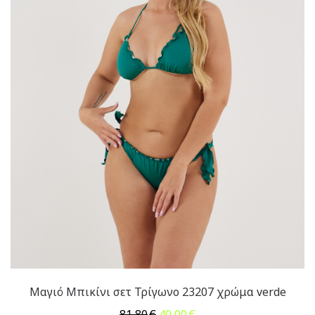
Μαγιό Μπικίνι σετ Τρίγωνο 23207 χρώμα verde
Original
Η
81,80
€
40,00
€