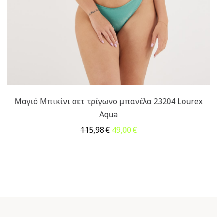
Μαγιό Μπικίνι σετ τρίγωνο μπανέλα 23204 Lourex
Aqua
Original
Η
115,98
€
49,00
€
price
τρέχουσα
was:
τιμή
115,98€.
είναι:
49,00€.