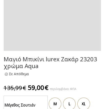
Μαγιό Μπικίνι lurex Ζακάρ 23203
χρώμα Aqua
Σε Απόθεμα
Original
Η
59,00
€
135,99
€
περιλαμβάνει ΦΠΑ
price
τρέχουσα
was:
τιμή
M
L
XL
135,99€.
είναι:
Μέγεθος Σουτιέν