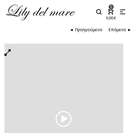
0
0,00
€
◄ Προηγούμενο
Επόμενο ►