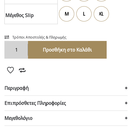
59,00€.
M
L
XL
Μέγεθος Slip
Τρόποι Αποστολής & Πληρωμής
Μαγιό
Προσθήκη στο Καλάθι
Μπικίνι
lurex
Ζακάρ
23203
χρώμα
Aqua
Περιγραφή
ποσότητα
Επιπρόσθετες Πληροφορίες
Μεγεθολόγιο