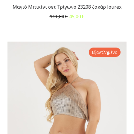
Μαγιό Μπικίνι σετ Τρίγωνο 23208 ζακάρ lourex
Original
Η
111,80
€
45,00
€
price
τρέχουσα
was:
τιμή
111,80€.
είναι:
45,00€.
Εξαντλημένο