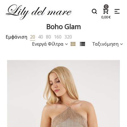
0
0,00
€
Boho Glam
Εμφάνιση
20
40
80
160
320
Ενεργά Φίλτρα
Ταξινόμηση