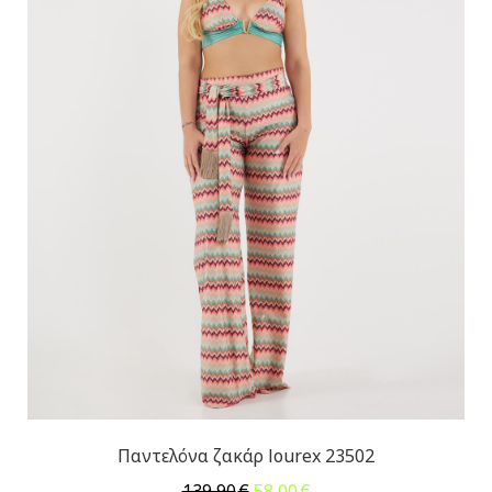
Παντελόνα ζακάρ lourex 23502
Original
Η
139,90
€
58,00
€