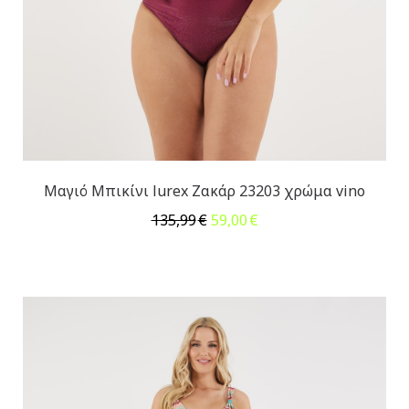
Μαγιό Μπικίνι lurex Ζακάρ 23203 χρώμα vino
Original
Η
135,99
€
59,00
€
price
τρέχουσα
was:
τιμή
135,99€.
είναι:
59,00€.