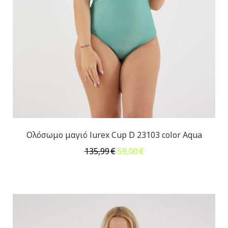
Ολόσωμο μαγιό lurex Cup D 23103 color Aqua
Original
Η
135,99
€
59,00
€
price
τρέχουσα
was:
τιμή
135,99€.
είναι:
59,00€.