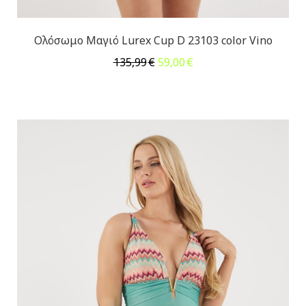
Ολόσωμο Μαγιό Lurex Cup D 23103 color Vino
Original
Η
135,99
€
59,00
€
price
τρέχουσα
was:
τιμή
135,99€.
είναι:
59,00€.