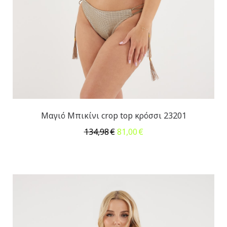
Μαγιό Μπικίνι crop top κρόσσι 23201
Original
Η
134,98
€
81,00
€
price
τρέχουσα
was:
τιμή
134,98€.
είναι:
81,00€.