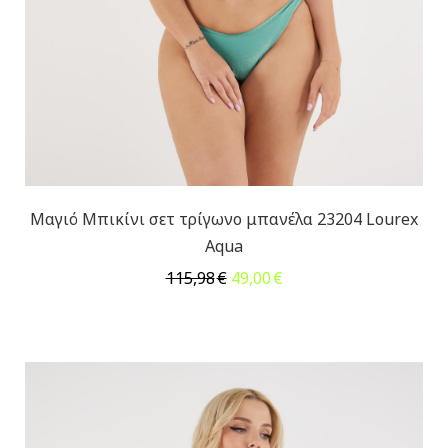
Μαγιό Μπικίνι σετ τρίγωνο μπανέλα 23204 Lourex
Aqua
Original
Η
115,98
€
49,00
€
price
τρέχουσα
was:
τιμή
115,98€.
είναι:
49,00€.