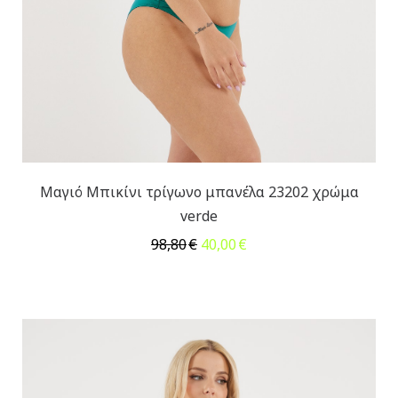
Μαγιό Μπικίνι τρίγωνο μπανέλα 23202 χρώμα
verde
Original
Η
98,80
€
40,00
€
price
τρέχουσα
was:
τιμή
98,80€.
είναι:
40,00€.