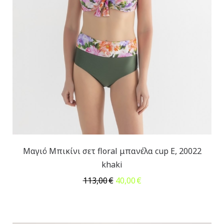
Μαγιό Μπικίνι σετ floral μπανέλα cup E, 20022
khaki
Original
Η
113,00
€
40,00
€
price
τρέχουσα
was:
τιμή
113,00€.
είναι:
40,00€.