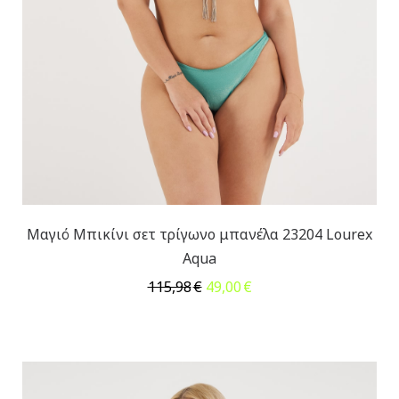
Μαγιό Μπικίνι σετ τρίγωνο μπανέλα 23204 Lourex
Aqua
Original
Η
115,98
€
49,00
€
price
τρέχουσα
was:
τιμή
115,98€.
είναι:
49,00€.