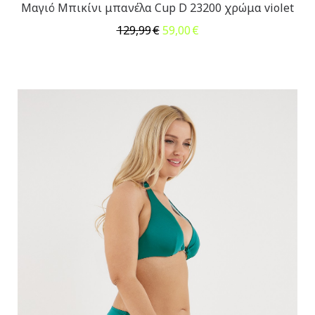
Μαγιό Μπικίνι μπανέλα Cup D 23200 χρώμα violet
Original
Η
129,99
€
59,00
€
price
τρέχουσα
was:
τιμή
129,99€.
είναι:
59,00€.