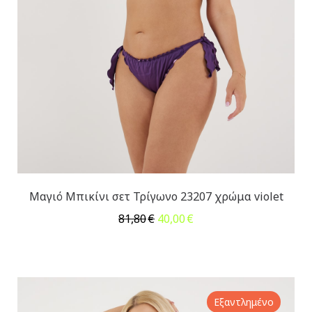
Μαγιό Μπικίνι σετ Τρίγωνο 23207 χρώμα violet
Original
Η
81,80
€
40,00
€
price
τρέχουσα
was:
τιμή
81,80€.
είναι:
40,00€.
Εξαντλημένο