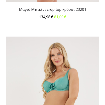
Μαγιό Μπικίνι crop top κρόσσι 23201
Original
Η
134,98
€
81,00
€
price
τρέχουσα
was:
τιμή
134,98€.
είναι:
81,00€.