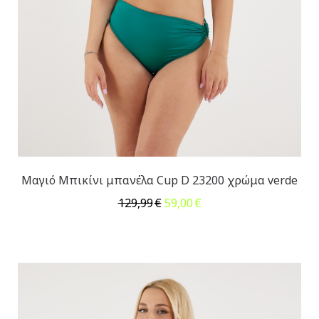
Μαγιό Μπικίνι μπανέλα Cup D 23200 χρώμα verde
Original
Η
129,99
€
59,00
€
price
τρέχουσα
was:
τιμή
129,99€.
είναι:
59,00€.