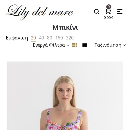
0
0,00
€
Μπικίνι
Εμφάνιση
20
40
80
160
320
Ενεργά Φίλτρα
Ταξινόμηση