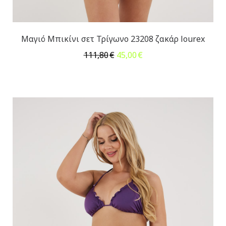
Μαγιό Μπικίνι σετ Τρίγωνο 23208 ζακάρ lourex
Original
Η
111,80
€
45,00
€
price
τρέχουσα
was:
τιμή
111,80€.
είναι:
45,00€.