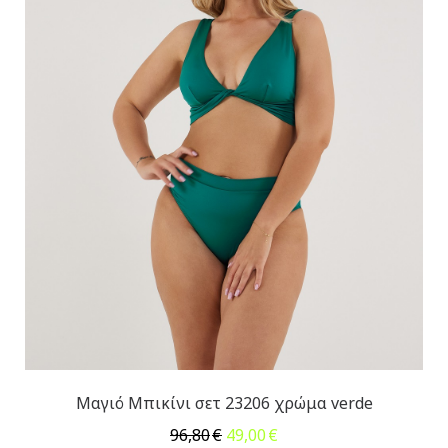
Μαγιό Μπικίνι σετ 23206 χρώμα verde
Original
Η
96,80
€
49,00
€