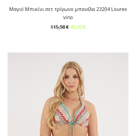
Μαγιό Μπικίνι σετ τρίγωνο μπανέλα 23204 Lourex
vino
Original
Η
115,98
€
49,00
€
price
τρέχουσα
was:
τιμή
115,98€.
είναι:
49,00€.