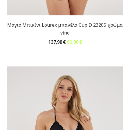
Μαγιό Μπικίνι Lourex μπανέλα Cup D 23205 χρώμα
vino
Original
Η
137,98
€
69,00
€
price
τρέχουσα
was:
τιμή
137,98€.
είναι:
69,00€.