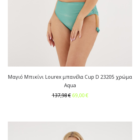
Μαγιό Μπικίνι Lourex μπανέλα Cup D 23205 χρώμα
Aqua
Original
Η
137,98
€
69,00
€
price
τρέχουσα
was:
τιμή
137,98€.
είναι:
69,00€.