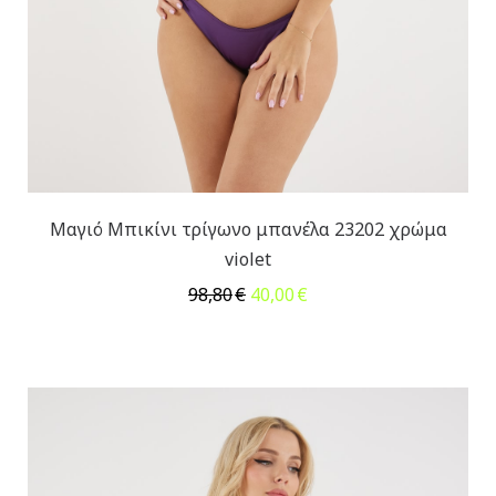
Μαγιό Μπικίνι τρίγωνο μπανέλα 23202 χρώμα
violet
Original
Η
98,80
€
40,00
€
price
τρέχουσα
was:
τιμή
98,80€.
είναι:
40,00€.