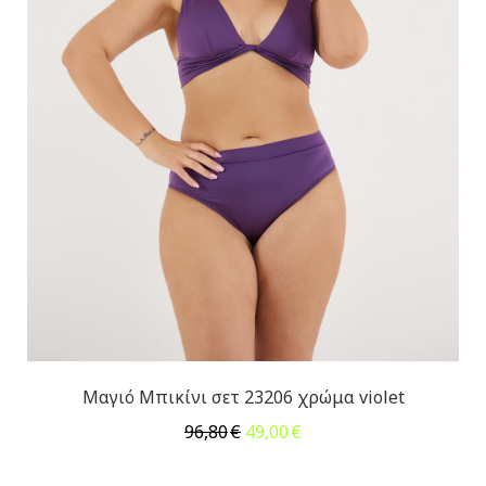
Μαγιό Μπικίνι σετ 23206 χρώμα violet
Original
Η
96,80
€
49,00
€
price
τρέχουσα
was:
τιμή