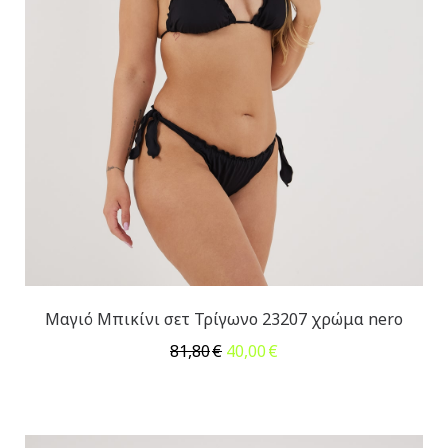
Μαγιό Μπικίνι σετ Τρίγωνο 23207 χρώμα nero
Original
Η
81,80
€
40,00
€
price
τρέχουσα
was:
τιμή
81,80€.
είναι:
40,00€.