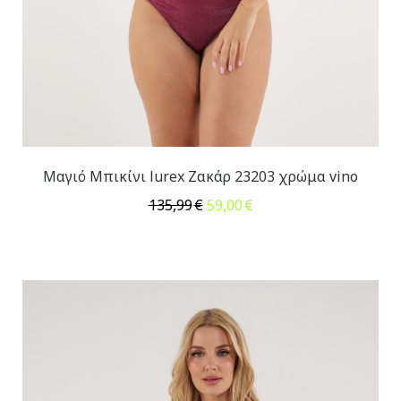
Μαγιό Μπικίνι lurex Ζακάρ 23203 χρώμα vino
Original
Η
135,99
€
59,00
€
price
τρέχουσα
was:
τιμή
135,99€.
είναι:
59,00€.