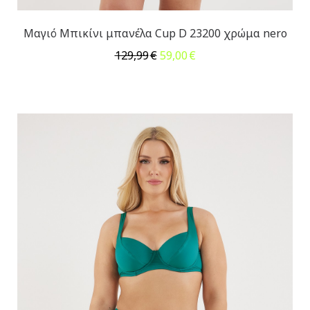
Μαγιό Μπικίνι μπανέλα Cup D 23200 χρώμα nero
Original
Η
129,99
€
59,00
€
price
τρέχουσα
was:
τιμή
129,99€.
είναι:
59,00€.