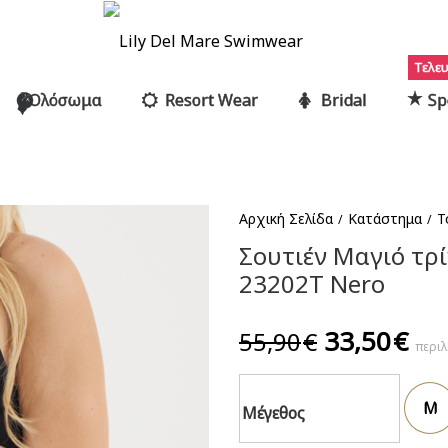
Τελευ
Ολόσωμα
Resort Wear
Bridal
Sp
Αρχική Σελίδα
Κατάστημα
T
/
/
Σουτιέν Μαγιό τρ
23202T Nero
Original
Η
33,50
€
55,90
€
περι
price
τρ
was:
τιμ
M
55,90€.
είν
Μέγεθος
33,