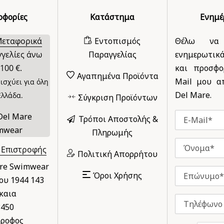
οφορίες
Κατάστημα
Ενημ
Μεταφορικά
Εντοπισμός
Θέλω να
γγελίες άνω
Παραγγελίας
ενημερωτικ
100 €.
και προσφο
Αγαπημένα Προϊόντα
Mail μου απ
ισχύει για όλη
Del Mare.
Ελλάδα.
Σύγκριση Προϊόντων
Τρόποι Αποστολής &
Πληρωμής
 Επιστροφής
Πολιτική Απορρήτου
are Swimwear
Όροι Χρήσης
υ 1944 143
καια
8450
ροφος