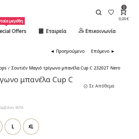
0
0,00
€
ταία μεγέθη
ecial Offers
Εταιρεία
Επικοινωνία
◄ Προηγούμενο
Επόμενο ►
ops
Σουτιέν Μαγιό τρίγωνο μπανέλα Cup C 23202T Nero
/
ίγωνο μπανέλα Cup C
Σε Απόθεμα
λαμβάνει ΦΠΑ
έχουσα
ή
L
XL
αι:
50€.