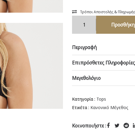
Τρόποι Αποστολής & Πληρωμή
Σουτιέν
Προσθήκη
Μαγιό
τρίγωνο
μπανέλα
Περιγραφή
Cup
C
23202T
Επιπρόσθετες Πληροφορίες
Nero
ποσότητα
Μεγεθολόγιο
Κατηγορία :
Tops
Ετικέτα :
Κανονικό Μέγεθος
Κοινοποιήστε :