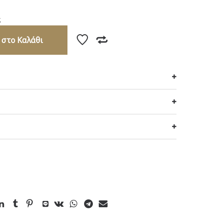
ς
 στο Καλάθι