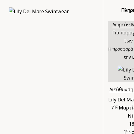
Πληρ
Δωρεάν 
Για παρα
των 
Η προσφορά 
την 
Διεύθυνση
Lily Del M
ης
7
Μαρτίο
Νί
1
ος
1
ό