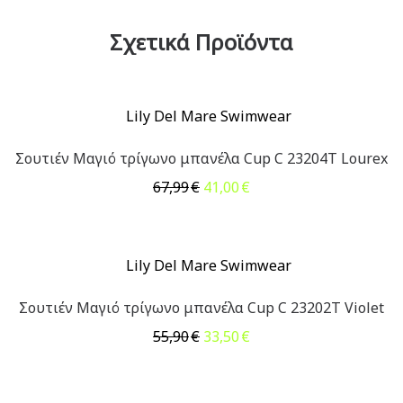
Σχετικά Προϊόντα
Σουτιέν Μαγιό τρίγωνο μπανέλα Cup C 23204T Lourex
Original
Η
67,99
€
41,00
€
price
τρέχουσα
was:
τιμή
67,99€.
είναι:
41,00€.
Σουτιέν Μαγιό τρίγωνο μπανέλα Cup C 23202T Violet
Original
Η
55,90
€
33,50
€
price
τρέχουσα
was:
τιμή
55,90€.
είναι: