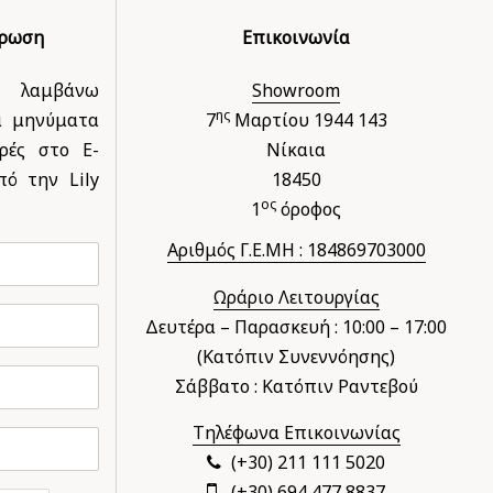
έρωση
Επικοινωνία
 λαμβάνω
Showroom
ης
ά μηνύματα
7
Μαρτίου 1944 143
ρές στο E-
Νίκαια
ό την Lily
18450
ος
1
όροφος
Αριθμός Γ.Ε.ΜΗ : 184869703000
Ωράριο Λειτουργίας
Δευτέρα – Παρασκευή : 10:00 – 17:00
(Κατόπιν Συνεννόησης)
Σάββατο : Κατόπιν Ραντεβού
Τηλέφωνα Επικοινωνίας
(+30) 211 111 5020
(+30) 694 477 8837