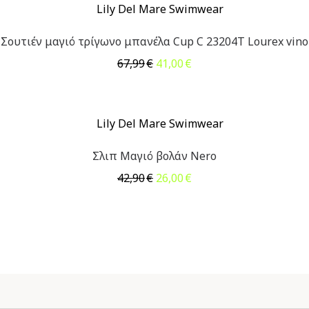
33,50€.
Σουτιέν μαγιό τρίγωνο μπανέλα Cup C 23204T Lourex vino
Original
Η
67,99
€
41,00
€
price
τρέχουσα
was:
τιμή
67,99€.
είναι:
41,00€.
Σλιπ Μαγιό βολάν Nero
Original
Η
42,90
€
26,00
€
price
τρέχουσα
was:
τιμή
42,90€.
είναι:
26,00€.