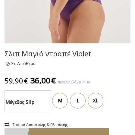
Σλιπ Μαγιό ντραπέ Violet
Σε Απόθεμα
Original
Η
36,00
€
59,90
€
περιλαμβάνει ΦΠΑ
price
τρέχουσα
was:
τιμή
M
L
XL
59,90€.
είναι:
Μέγεθος Slip
36,00€.
Τρόποι Αποστολής & Πληρωμής
Σλιπ