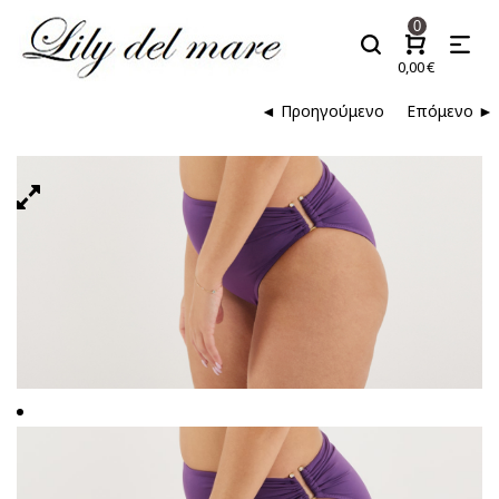
0
0,00
€
◄ Προηγούμενο
Επόμενο ►