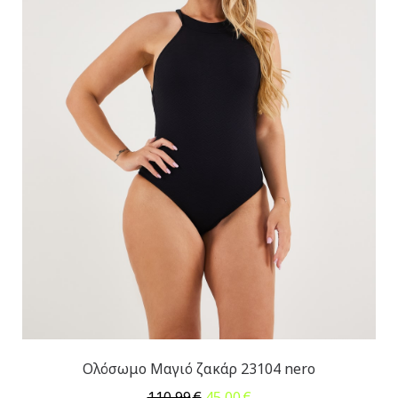
Ολόσωμο Μαγιό ζακάρ 23104 nero
Original
Η
110,99
€
45,00
€