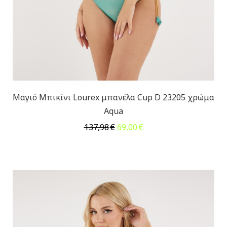
Μαγιό Μπικίνι Lourex μπανέλα Cup D 23205 χρώμα
Aqua
Original
Η
137,98
€
69,00
€
price
τρέχουσα
was:
τιμή
137,98€.
είναι:
69,00€.