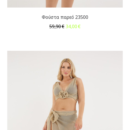
Φούστα παρεό 23500
Original
Η
59,90
€
34,00
€
price
τρέχουσα
was:
τιμή
59,90€.
είναι:
34,00€.