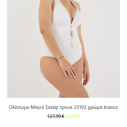
Ολόσωμο Μαγιό ζακάρ τρουκ 23102 χρώμα bianco
Original
Η
127,99
€
54,00
€
price
τρέχουσα