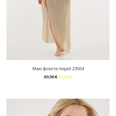
Maxi φούστα παρεό 23504
Original
Η
69,90
€
63,00
€
price
τρέχουσα
was:
τιμή
69,90€.
είναι:
63,00€.