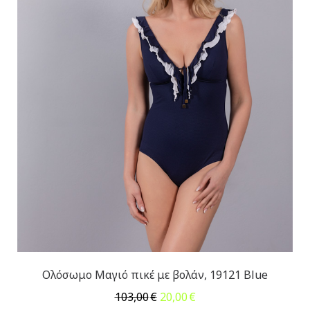
Ολόσωμο Μαγιό πικέ με βολάν, 19121 Blue
Original
Η
103,00
€
20,00
€
price
τρέχουσα