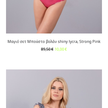
Μαγιό σετ Μπούστο βολάν shiny lycra, Strong Pink
Original
Η
89,50
€
10,00
€
price
τρέχουσα
was:
τιμή
89,50€.
είναι:
10,00€.