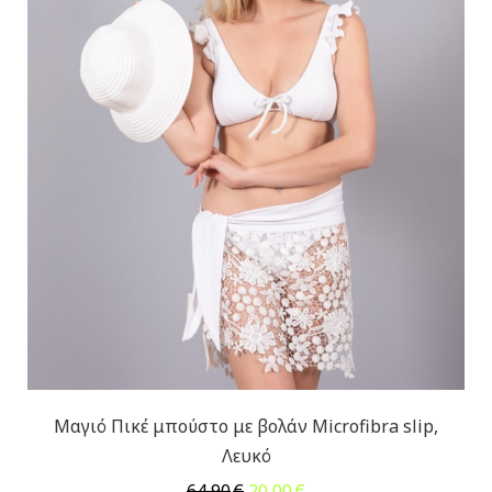
Μαγιό Πικέ μπούστο με βολάν Microfibra slip,
Λευκό
Original
Η
64,90
€
20,00
€