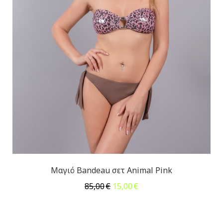
Μαγιό Bandeau σετ Animal Pink
Original
Η
85,00
€
15,00
€
price
τρέχουσα
was:
τιμή
85,00€.
είναι: