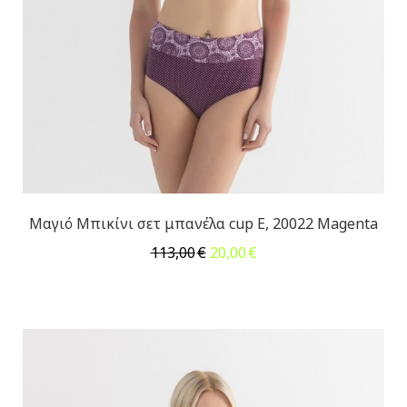
Μαγιό Μπικίνι σετ μπανέλα cup E, 20022 Magenta
Original
Η
113,00
€
20,00
€
price
τρέχουσα
was:
τιμή
113,00€.
είναι:
20,00€.