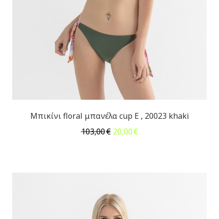
Μπικίνι floral μπανέλα cup E , 20023 khaki
Original
Η
103,00
€
20,00
€
price
τρέχουσα
was:
τιμή
103,00€.
είναι:
20,00€.