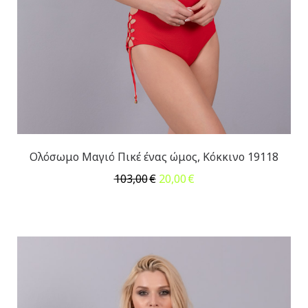
Ολόσωμο Μαγιό Πικέ ένας ώμος, Κόκκινο 19118
Original
Η
103,00
€
20,00
€
price
τρέχουσα
was:
τιμή
103,00€.
είναι:
20,00€.