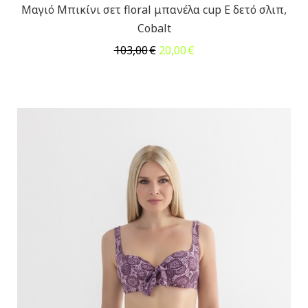
Μαγιό Μπικίνι σετ floral μπανέλα cup E δετό σλιπ,
Cobalt
Original
Η
103,00
€
20,00
€
price
τρέχουσα
was:
τιμή
103,00€.
είναι:
20,00€.