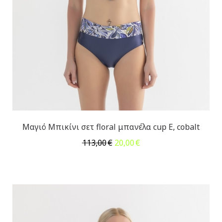
Μαγιό Μπικίνι σετ floral μπανέλα cup E, cobalt
Original
Η
113,00
€
20,00
€
price
τρέχουσα
was:
τιμή
113,00€.
είναι:
20,00€.