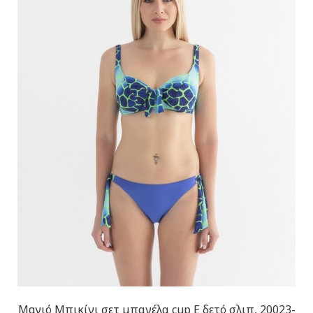
Μαγιό Μπικίνι σετ μπανέλα cup E δετό σλιπ, 20023-