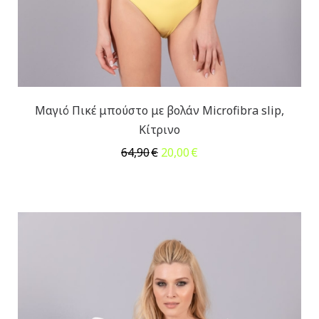
Μαγιό Πικέ μπούστο με βολάν Microfibra slip,
Κίτρινο
Original
Η
64,90
€
20,00
€
price
τρέχουσα
was:
τιμή
64,90€.
είναι:
20,00€.