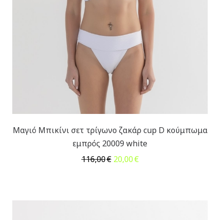
Μαγιό Μπικίνι σετ τρίγωνο ζακάρ cup D κούμπωμα
εμπρός 20009 white
Original
Η
116,00
€
20,00
€
price
τρέχουσα
was:
τιμή
116,00€.
είναι:
20,00€.