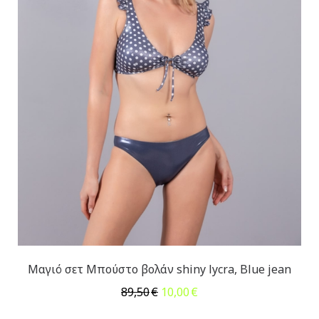
Μαγιό σετ Μπούστο βολάν shiny lycra, Blue jean
Original
Η
89,50
€
10,00
€
price
τρέχουσα