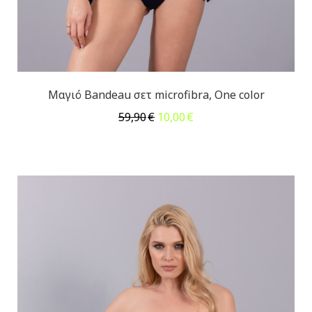
Μαγιό Bandeau σετ microfibra, One color
Original
Η
59,90
€
10,00
€
price
τρέχουσα
was:
τιμή
59,90€.
είναι:
10,00€.