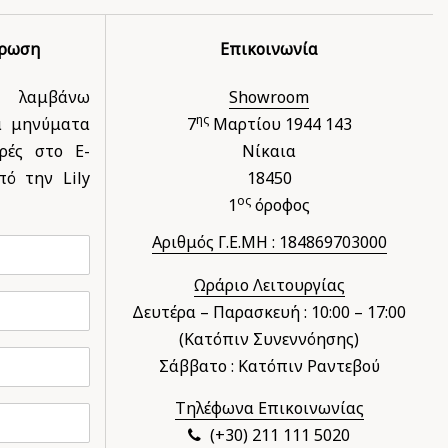
έρωση
Επικοινωνία
 λαμβάνω
Showroom
ης
ά μηνύματα
7
Μαρτίου 1944 143
ρές στο E-
Νίκαια
ό την Lily
18450
ος
1
όροφος
Αριθμός Γ.Ε.ΜΗ : 184869703000
Ωράριο Λειτουργίας
Δευτέρα – Παρασκευή : 10:00 – 17:00
(Κατόπιν Συνεννόησης)
Σάββατο : Κατόπιν Ραντεβού
Τηλέφωνα Επικοινωνίας
(+30) 211 111 5020