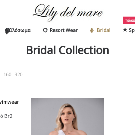
Τελευ
Ολόσωμα
Resort Wear
Bridal
Sp
Bridal Collection
0
160
320
ό Br2