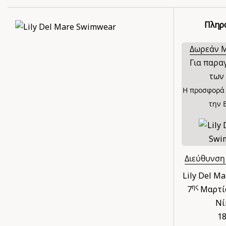
Πληρ
Δωρεάν 
Για παρα
των 
Η προσφορά 
την 
Διεύθυνση
Lily Del M
ης
7
Μαρτίο
Νί
1