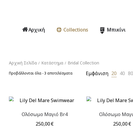
Αρχική
Collections
Μπικίνι
Αρχική Σελίδα
Κατάστημα
Bridal Collection
/
/
Εμφάνιση
20
40
8
Sorted
Προβάλλονται όλα - 3 αποτελέσματα
by
price:
high
to
low
Ολόσωμο Μαγιό Br4
Ολόσωμο Μαγι
250,00
€
250,00
€