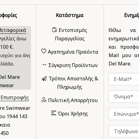
οφορίες
Κατάστημα
Ενημ
Μεταφορικά
Εντοπισμός
Θέλω να
γγελίες άνω
Παραγγελίας
ενημερωτικ
100 €.
και προσφο
Αγαπημένα Προϊόντα
Mail μου απ
ισχύει για όλη
Del Mare.
Ελλάδα.
Σύγκριση Προϊόντων
Τρόποι Αποστολής &
Πληρωμής
 Επιστροφής
Πολιτική Απορρήτου
are Swimwear
Όροι Χρήσης
υ 1944 143
καια
8450