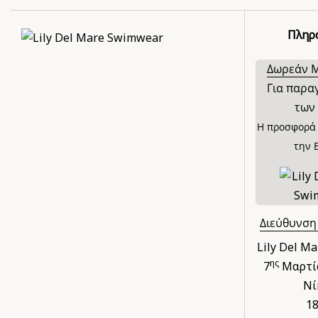
Πληρ
Δωρεάν 
Για παρα
των 
Η προσφορά 
την 
Διεύθυνση
Lily Del M
ης
7
Μαρτίο
Νί
1