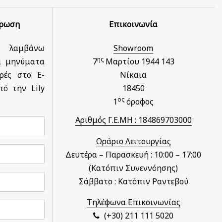
έρωση
Επικοινωνία
 λαμβάνω
Showroom
ης
ά μηνύματα
7
Μαρτίου 1944 143
ρές στο E-
Νίκαια
ό την Lily
18450
ος
1
όροφος
Αριθμός Γ.Ε.ΜΗ : 184869703000
Ωράριο Λειτουργίας
Δευτέρα – Παρασκευή : 10:00 – 17:00
(Κατόπιν Συνεννόησης)
Σάββατο : Κατόπιν Ραντεβού
Τηλέφωνα Επικοινωνίας
(+30) 211 111 5020