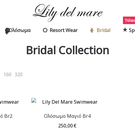
Τελευ
Ολόσωμα
Resort Wear
Bridal
Sp
Bridal Collection
0
160
320
ό Br2
Ολόσωμο Μαγιό Br4
250,00
€