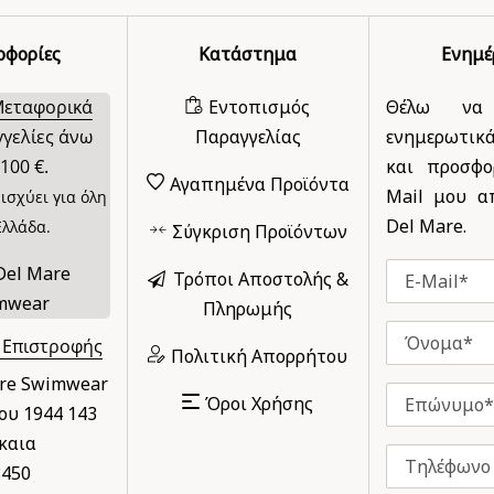
οφορίες
Κατάστημα
Ενημ
Μεταφορικά
Εντοπισμός
Θέλω να
γγελίες άνω
Παραγγελίας
ενημερωτικ
100 €.
και προσφο
Αγαπημένα Προϊόντα
Mail μου απ
ισχύει για όλη
Del Mare.
Ελλάδα.
Σύγκριση Προϊόντων
Τρόποι Αποστολής &
Πληρωμής
 Επιστροφής
Πολιτική Απορρήτου
are Swimwear
Όροι Χρήσης
υ 1944 143
καια
8450