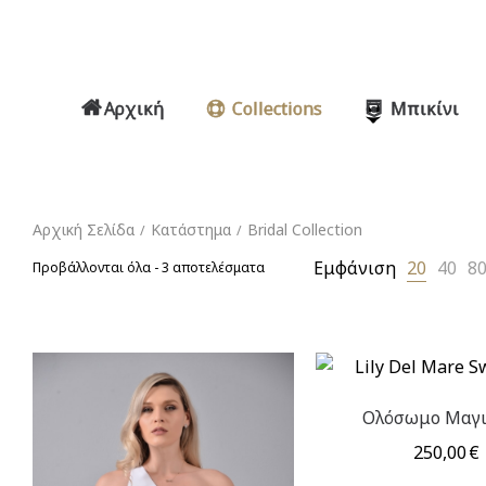
Αρχική
Collections
Μπικίνι
Αρχική Σελίδα
Κατάστημα
Bridal Collection
/
/
Εμφάνιση
20
40
8
Sorted
Προβάλλονται όλα - 3 αποτελέσματα
by
price:
low
to
high
Ολόσωμο Μαγι
250,00
€